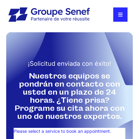
Ir
al
contenido
Alternar
navegac
Soluciones
Clientes
¡Solicitud enviada con éxito!
Quiénes somos
Nuestros equipos se
pondrán en contacto con
Noticias
usted en un plazo de 24
horas. ¿Tiene prisa?
Únete a nosotros
Programe su cita ahora con
uno de nuestros expertos.
Póngase en contacto con nosotros
Please select a service to book an appointment.