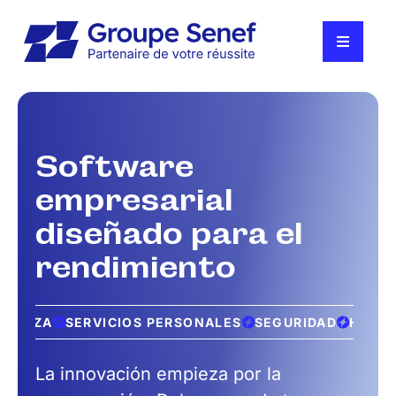
Ir
al
contenido
Alternar
navegac
Soluciones
Clientes
Software
empresarial
Quiénes somos
diseñado para el
Noticias
rendimiento
Únete a nosotros
PIEZA
SERVICIOS PERSONALES
SEGURIDAD
HOTELE
Póngase en contacto con nosotros
La innovación empieza por la