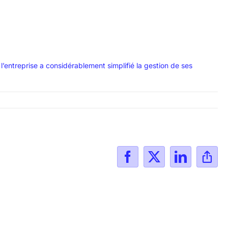
’entreprise a considérablement simplifié la gestion de ses
Facebook
X
LinkedIn
Cop
le
lien